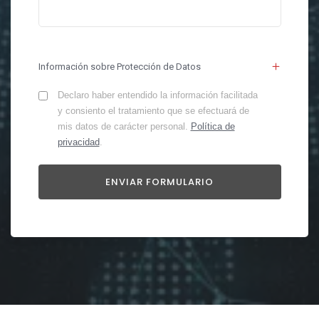
Información sobre Protección de Datos
Declaro haber entendido la información facilitada
y consiento el tratamiento que se efectuará de
mis datos de carácter personal.
Política de
privacidad
.