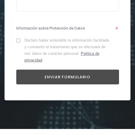
Información sobre Protección de Datos
Declaro haber entendido la información facilitada
y consiento el tratamiento que se efectuará de
mis datos de carácter personal.
Política de
privacidad
.