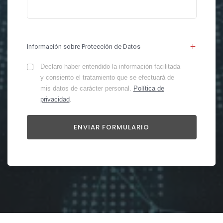
Información sobre Protección de Datos
Declaro haber entendido la información facilitada
y consiento el tratamiento que se efectuará de
mis datos de carácter personal.
Política de
privacidad
.