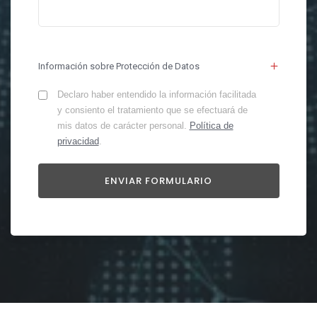
Información sobre Protección de Datos
Declaro haber entendido la información facilitada
y consiento el tratamiento que se efectuará de
mis datos de carácter personal.
Política de
privacidad
.