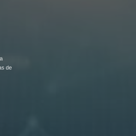
da
as de