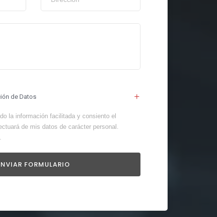
ción de Datos
o la información facilitada y consiento el
ectuará de mis datos de carácter personal.
.