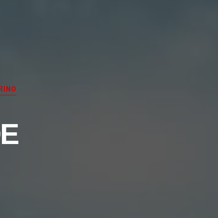
RINO
E