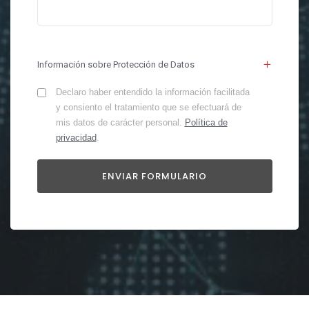
Información sobre Protección de Datos
Declaro haber entendido la información facilitada
y consiento el tratamiento que se efectuará de
mis datos de carácter personal.
Política de
privacidad
.