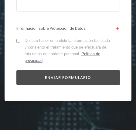
Información sobre Protección de Datos
Declaro haber entendido la información facilitada
y consiento el tratamiento que se efectuará de
mis datos de carácter personal.
Política de
privacidad
.