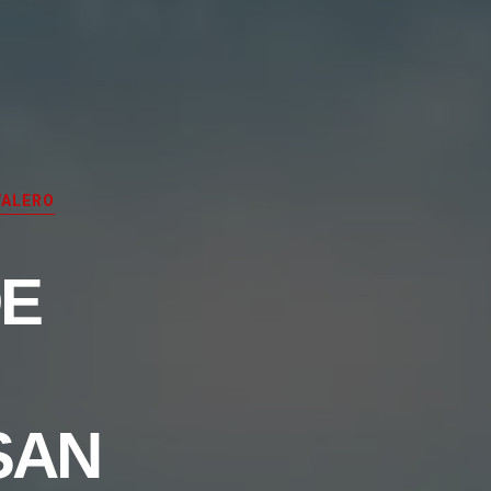
VALERO
E
SAN