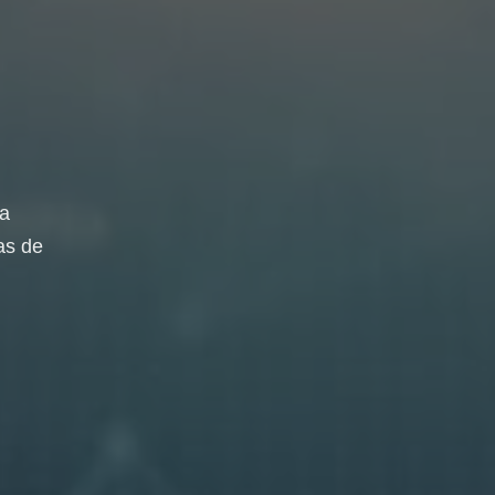
da
as de