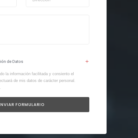
ción de Datos
o la información facilitada y consiento el
ectuará de mis datos de carácter personal.
.