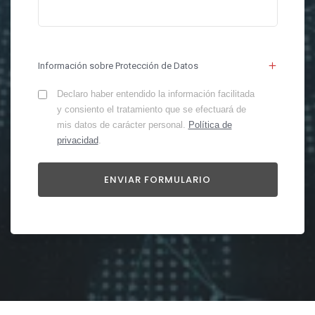
Información sobre Protección de Datos
Declaro haber entendido la información facilitada
y consiento el tratamiento que se efectuará de
mis datos de carácter personal.
Política de
privacidad
.