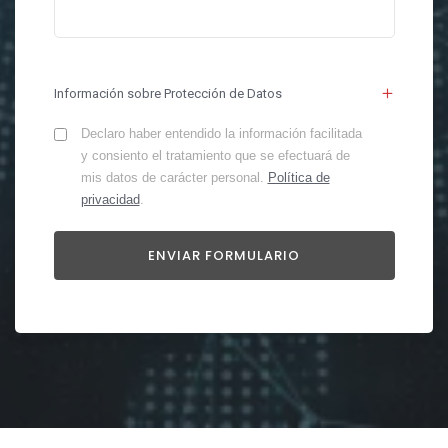
Información sobre Protección de Datos
Declaro haber entendido la información facilitada
y consiento el tratamiento que se efectuará de
mis datos de carácter personal.
Política de
privacidad
.