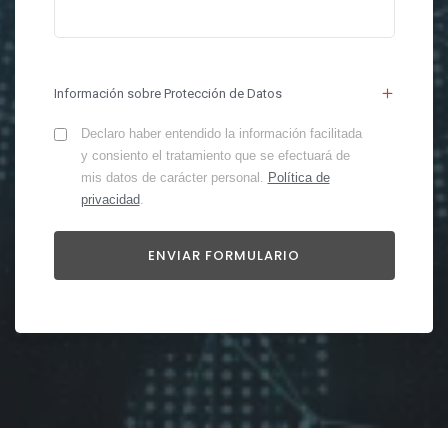
Información sobre Protección de Datos
Declaro haber entendido la información facilitada
y consiento el tratamiento que se efectuará de
mis datos de carácter personal.
Política de
privacidad
.