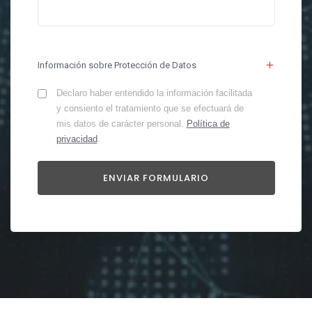
Información sobre Protección de Datos
Declaro haber entendido la información facilitada
y consiento el tratamiento que se efectuará de
mis datos de carácter personal.
Política de
privacidad
.