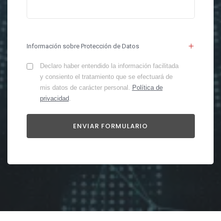
Información sobre Protección de Datos
Declaro haber entendido la información facilitada
y consiento el tratamiento que se efectuará de
mis datos de carácter personal.
Política de
privacidad
.