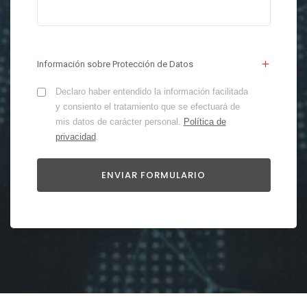
Información sobre Protección de Datos
Declaro haber entendido la información facilitada
y consiento el tratamiento que se efectuará de
mis datos de carácter personal.
Política de
privacidad
.