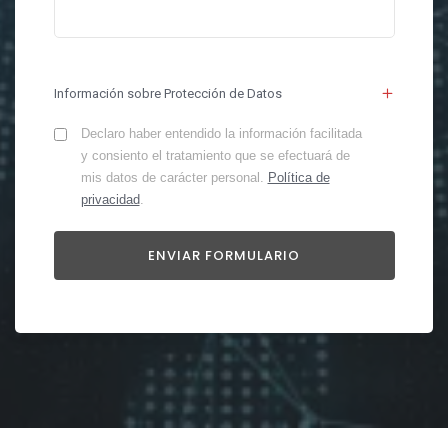
Información sobre Protección de Datos
Declaro haber entendido la información facilitada
y consiento el tratamiento que se efectuará de
mis datos de carácter personal.
Política de
privacidad
.