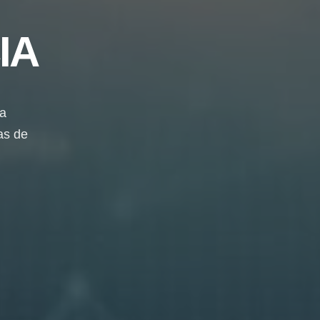
IA
da
as de