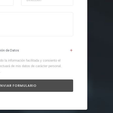
ción de Datos
o la información facilitada y consiento el
ectuará de mis datos de carácter personal.
.