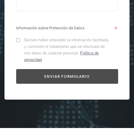
Información sobre Protección de Datos
Declaro haber entendido la información facilitada
y consiento el tratamiento que se efectuará de
mis datos de carácter personal.
Política de
privacidad
.