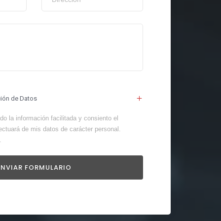
ción de Datos
o la información facilitada y consiento el
ectuará de mis datos de carácter personal.
.