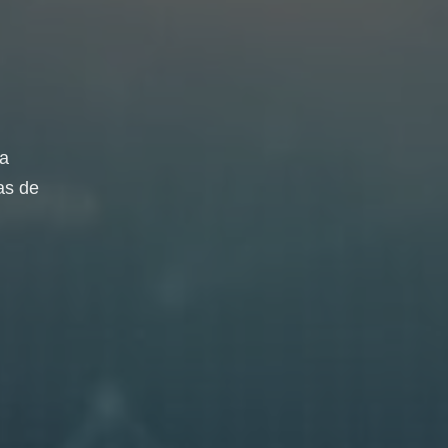
da
as de