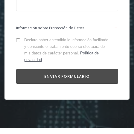
Información sobre Protección de Datos
Declaro haber entendido la información facilitada
y consiento el tratamiento que se efectuará de
mis datos de carácter personal.
Política de
privacidad
.