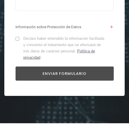
Información sobre Protección de Datos
Declaro haber entendido la información facilitada
y consiento el tratamiento que se efectuará de
mis datos de carácter personal.
Política de
privacidad
.