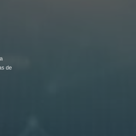
da
as de