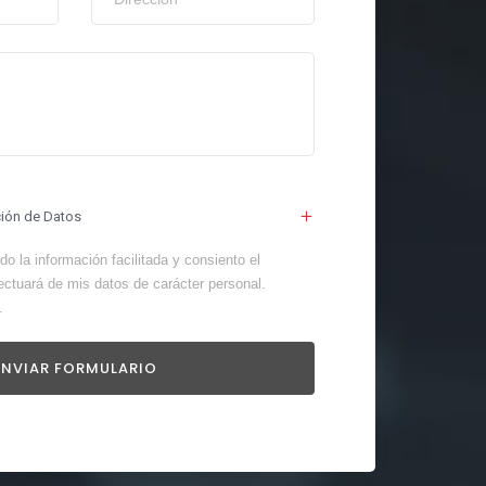
ción de Datos
o la información facilitada y consiento el
ectuará de mis datos de carácter personal.
.