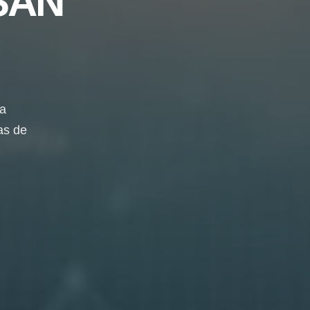
SAN
da
as de