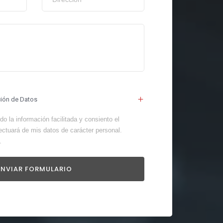
ción de Datos
o la información facilitada y consiento el
ectuará de mis datos de carácter personal.
.