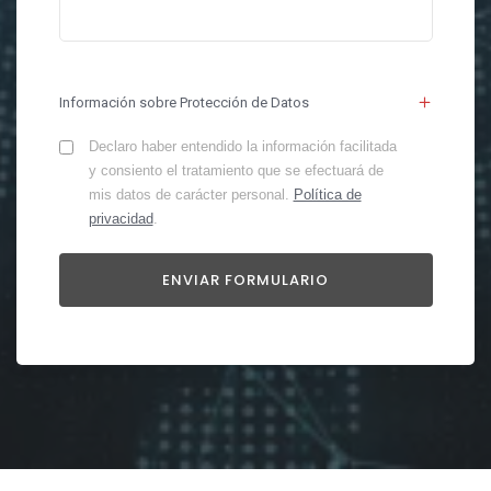
Información sobre Protección de Datos
Declaro haber entendido la información facilitada
y consiento el tratamiento que se efectuará de
mis datos de carácter personal.
Política de
privacidad
.