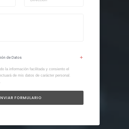
ción de Datos
o la información facilitada y consiento el
ectuará de mis datos de carácter personal.
.