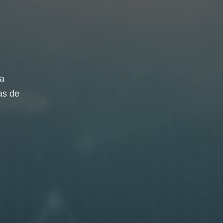
da
as de