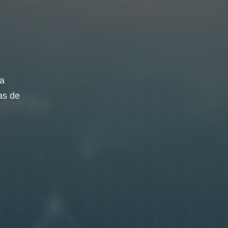
da
as de