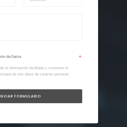
ción de Datos
o la información facilitada y consiento el
ectuará de mis datos de carácter personal.
.