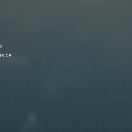
da
as de