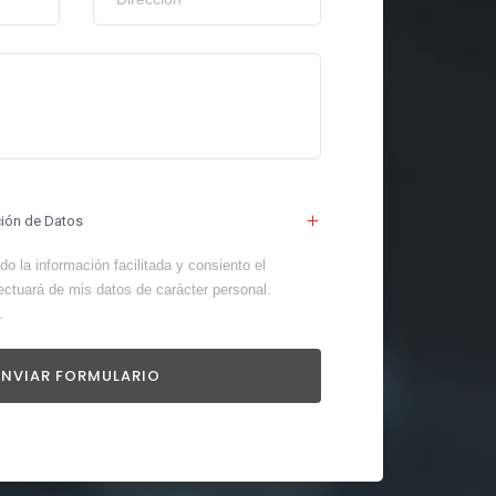
ción de Datos
o la información facilitada y consiento el
ectuará de mis datos de carácter personal.
.