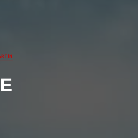
ARTÍN
E