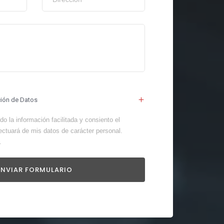
ción de Datos
o la información facilitada y consiento el
ectuará de mis datos de carácter personal.
.