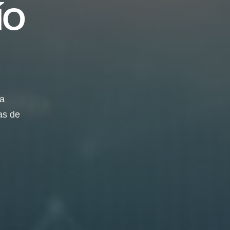
ÍO
da
as de