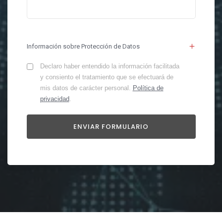
Información sobre Protección de Datos
Declaro haber entendido la información facilitada
y consiento el tratamiento que se efectuará de
mis datos de carácter personal.
Política de
privacidad
.