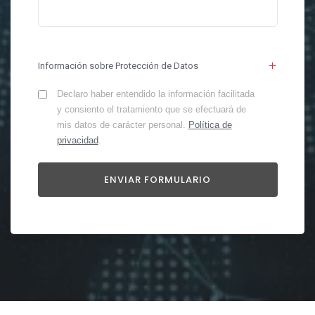
Información sobre Protección de Datos
Declaro haber entendido la información facilitada
y consiento el tratamiento que se efectuará de
mis datos de carácter personal.
Política de
privacidad
.