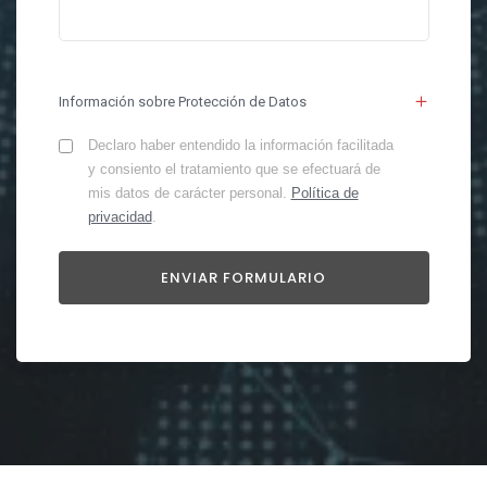
Información sobre Protección de Datos
Declaro haber entendido la información facilitada
y consiento el tratamiento que se efectuará de
mis datos de carácter personal.
Política de
privacidad
.