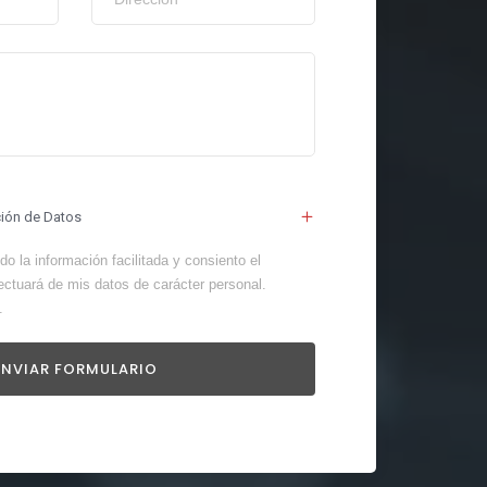
ción de Datos
o la información facilitada y consiento el
ectuará de mis datos de carácter personal.
.