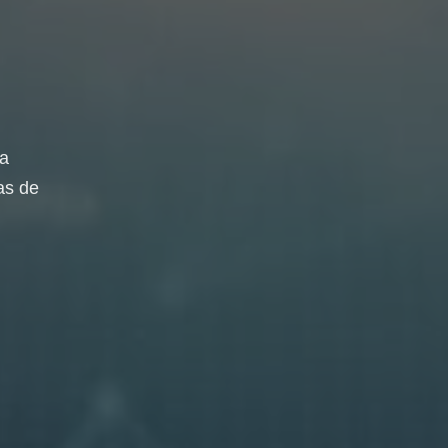
da
as de