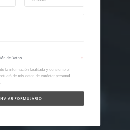
ción de Datos
o la información facilitada y consiento el
ectuará de mis datos de carácter personal.
.