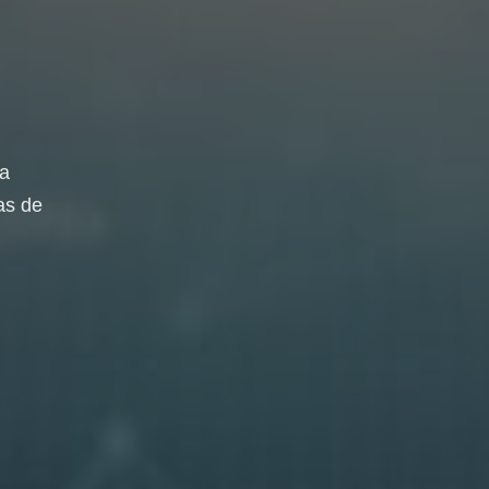
da
as de