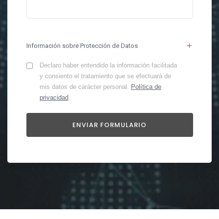
Información sobre Protección de Datos
Declaro haber entendido la información facilitada
y consiento el tratamiento que se efectuará de
mis datos de carácter personal.
Política de
privacidad
.