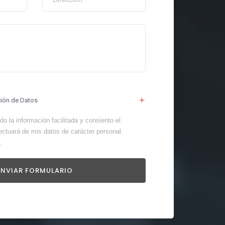
ción de Datos
o la información facilitada y consiento el
ectuará de mis datos de carácter personal.
.