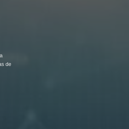
da
as de